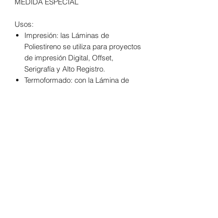
MEDIDA ESPECIAL
Usos:
Impresión: las Láminas de
Poliestireno se utiliza para proyectos
de impresión Digital, Offset,
Serigrafía y Alto Registro.
Termoformado: con la Lámina de
Poliestireno es posible fabricar
charolas, contenedores y otras
piezas termoformadas.
Suaje y doblez: las Láminas de
Poliestireno permite que se puedan
hacer suajes y dobleces para
proyectos como tarjetas,
exhibidores, muestrarios, entre
otros.
Medida Extra Grande de 122x244