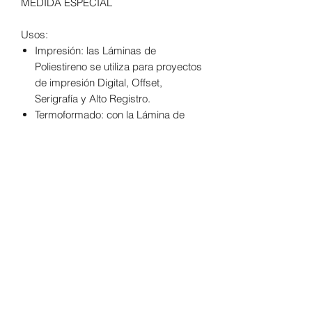
MEDIDA ESPECIAL
Usos:
Impresión: las Láminas de
Poliestireno se utiliza para proyectos
de impresión Digital, Offset,
Serigrafía y Alto Registro.
Termoformado: con la Lámina de
Poliestireno es posible fabricar
charolas, contenedores y otras
piezas termoformadas.
Suaje y doblez: las Láminas de
Poliestireno permite que se puedan
hacer suajes y dobleces para
proyectos como tarjetas,
exhibidores, muestrarios, entre
otros.
Medida Extra Grande de 122x244