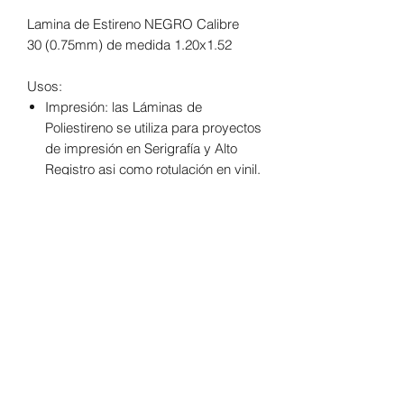
Lamina de Estireno NEGRO Calibre
30 (0.75mm) de medida 1.20x1.52
Usos:
Impresión: las Láminas de
Poliestireno se utiliza para proyectos
de impresión en Serigrafía y Alto
Registro asi como rotulación en vinil.
Termoformado: con la Lámina de
Poliestireno es posible fabricar
charolas, contenedores y otras
piezas termoformadas.
Suaje y doblez: las Láminas de
Poliestireno permite que se puedan
hacer suajes y dobleces para
proyectos como tarjetas,
exhibidores, muestrarios, entre
otros.