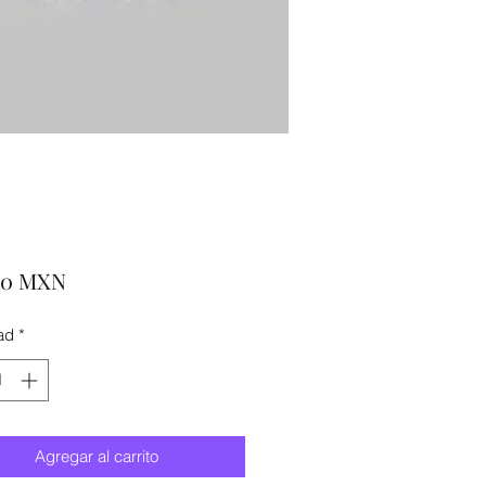
Precio
00 MXN
ad
*
Agregar al carrito