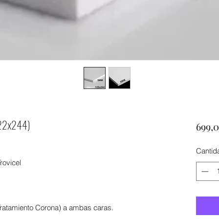
22x244)
699,
Cantid
ovicel
Tratamiento Corona) a ambas caras.