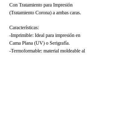
Con Tratamiento para Impresión
(Tratamiento Corona) a ambas caras.
Características:
-Imprimible: Ideal para impresión en
Cama Plana (UV) o Serigrafía.
-Termoformable: material moldeable al
calor.
-Alta Rigidez: fabricado con la densidad
adecuada para otorgarle la rigidez ideal
al material.
-Excelente Grosor: Con un grosor de 6
milimetros, es para trabajos
REALMENTE RESISTENTES.
¡Pregunta por nuestros otros espesores!