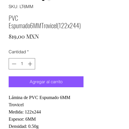
SKU: LT6MM
PVC
Espumado6MMTrovicel(122x244)
Precio
819,00 MXN
Cantidad
*
Agregar al carrito
Lámina de PVC Espumado 6MM
Trovicel
Medida: 122x244
Espesor: 6MM
Densidad: 0.50g